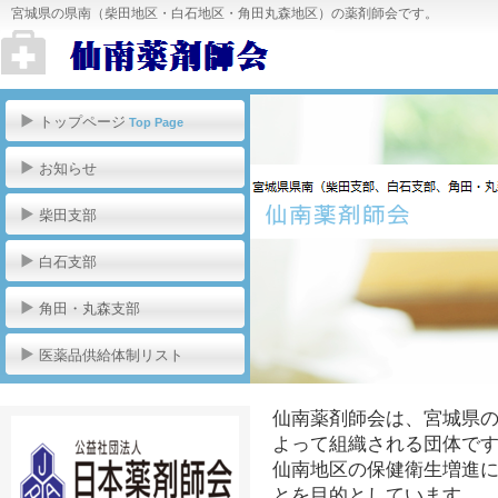
宮城県の県南（柴田地区・白石地区・角田丸森地区）の薬剤師会です。
トップページ
Top Page
お知らせ
柴田支部
白石支部
角田・丸森支部
医薬品供給体制リスト
仙南薬剤師会は、宮城県
よって組織される団体で
仙南地区の保健衛生増進
とを目的としています。