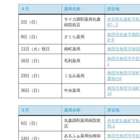
８月
薬局名称
所在地
サイカ調剤薬局丸森
伊具郡丸森町字鳥
2日（日）
病院前店
87－3
角田市佐倉字畑田
9日（日）
さくら薬局
2−6
11日（火）祝日
南町薬局
角田市角田字南60-
角田市角田字牛舘1
16日（日）
毛利薬局
1
角田市角田字田町1
23日（日）
くるみ薬局
番地の6
角田市角田字扇町1
30日（日）
中央薬局
14
９月
薬局名称
所在地
丸森調剤薬局病院前
伊具郡丸森町字鳥
6日（日）
店
85-1
あるふぁ薬局仙南病
角田市角田字牛舘
13日（日）