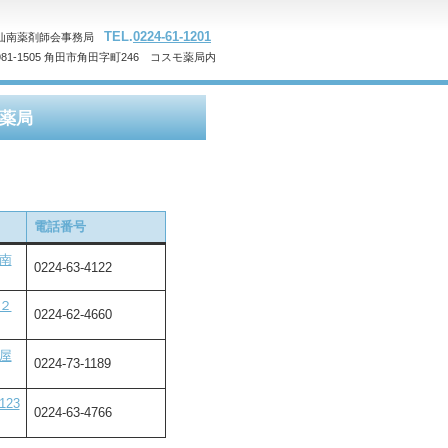
TEL.
0224-61-1201
仙南薬剤師会事務局
981-1505 角田市角田字町246 コスモ薬局内
薬局
電話番号
南
0224-63-4122
２
0224-62-4660
屋
0224-73-1189
23
0224-63-4766