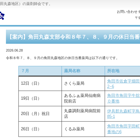
田丸森地区）の薬剤師会です。
お問い合わせ 
〒
【案内】角田丸森支部令和８年７、８、９月の休日当番
2026.06.28
令和８年７、８、９月の角田丸森地区の休日当番薬局は以下の通りです。
７月
薬局名称
所在地
角田市佐倉字畑田
12日（日）
さくら薬局
2−6
あるふぁ薬局仙南病
角田市角田字牛舘
19日（日）
院前店
０番地
丸森調剤薬局病院前
伊具郡丸森町字鳥
20日（月）祝日
店
85-1
角田市角田字田町1
26日（日）
くるみ薬局
番地の6