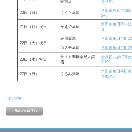
院前店
０番地
角田市佐倉字畑田
20日（日）
さくら薬局
2−6
角田市角田字牛舘
21日（月）祝日
かえで薬局
３
細川薬局
角田市角田字町22
22日（火）祝日
コスモ薬局
角田市角田字町24
サイカ調剤薬局大舘
伊具郡丸森町字大
23日（水）祝日
店
3-109
角田市角田字田町1
27日（日）
くるみ薬局
番地の6
« 前の記事へ